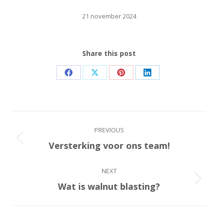
21 november 2024
Share this post
Share
Share
Share
Share
on
on
on
on
Facebook
X
Pinterest
LinkedIn
Post
PREVIOUS
navigation
Versterking voor ons team!
Previous
post:
NEXT
Wat is walnut blasting?
Next
post: