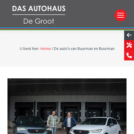
U bent hier:
Home
/
De auto’s van Buurman en Buurman