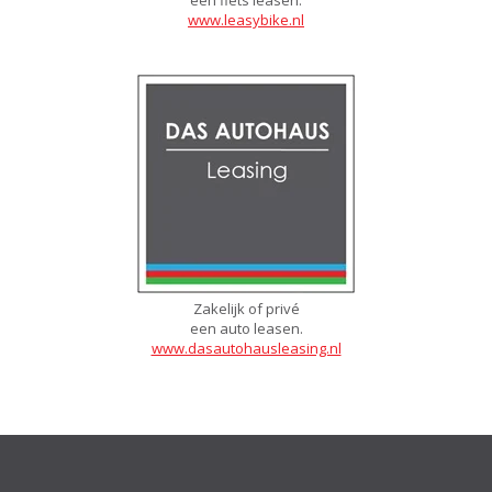
een fiets leasen.
www.leasybike.nl
Zakelijk of privé
een auto leasen.
www.dasautohausleasing.nl