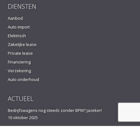
DIENSTEN
Aanbod
Auto import
Elektrisch
Zakelijke lease
Private lease
Financiering
Verzekering
Auto onderhoud
ACTUEEL
Bedrijfswagens nog steeds zonder BPM? Jazeker!
10 oktober 2025
Zorgeloos met de auto op vakantie naar het buitenland
4 juli 2025