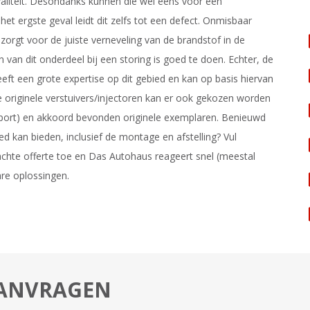
kwaliteit. Desondanks kunnen die wel eens voor een
et ergste geval leidt dit zelfs tot een defect. Onmisbaar
e zorgt voor de juiste verneveling van de brandstof in de
van dit onderdeel bij een storing is goed te doen. Echter, de
eft een grote expertise op dit gebied en kan op basis hiervan
e originele verstuivers/injectoren kan er ook gekozen worden
apport) en akkoord bevonden originele exemplaren. Benieuwd
d kan bieden, inclusief de montage en afstelling? Vul
achte offerte toe en Das Autohaus reageert snel (meestal
are oplossingen.
AANVRAGEN