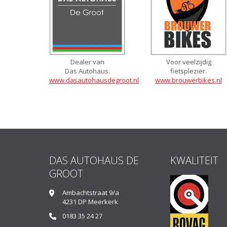
Dealer van
Voor veelzijdig
Das Autohaus.
fietsplezier.
www.dasautohausdegroot.nl
www.brouwerbikes.nl
DAS AUTOHAUS DE
KWALITEIT
GROOT
Ambachtstraat 9/a
4231 DP Meerkerk
0183 35 24 27