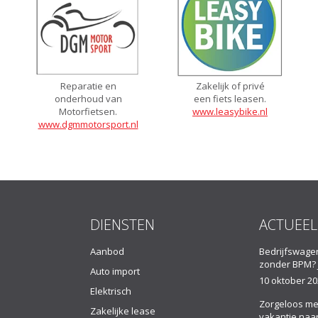
Reparatie en
Zakelijk of privé
onderhoud van
een fiets leasen.
Motorfietsen.
www.leasybike.nl
www.dgmmotorsport.nl
DIENSTEN
ACTUEEL
Aanbod
Bedrijfswage
zonder BPM? 
Auto import
10 oktober 2
Elektrisch
Zorgeloos me
Zakelijke lease
vakantie naar