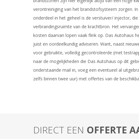
brandstoffen zijn hier eigenlijk altijd van een hoge 
verontreiniging van het brandstofsysteem zorgen. In h
onderdeel in het geheel is de verstuiver/ injector, di
verbrandingsruimte van de krachtbron. Het vervangen 
kosten daarvan lopen vaak flink op. Das Autohaus he
juist en oordeelkundig adviseren. Want, naast nieuw
voor gebruikte, volledig gecontroleerde (met testr
naar de mogelijkheden die Das Autohaus op dit gebie
onderstaande mail in, voeg een eventueel al uitgebr
zelfs binnen twee uur) met offertes van de beschikb
DIRECT EEN
OFFERTE 