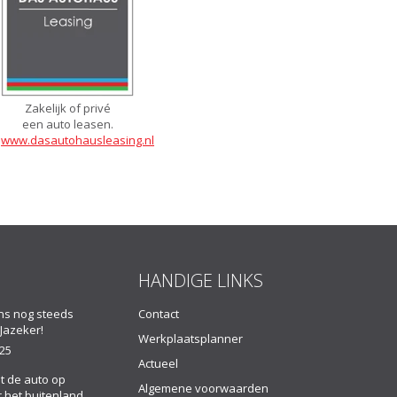
Zakelijk of privé
een auto leasen.
www.dasautohausleasing.nl
HANDIGE LINKS
ns nog steeds
Contact
Jazeker!
Werkplaatsplanner
025
Actueel
t de auto op
Algemene voorwaarden
 het buitenland