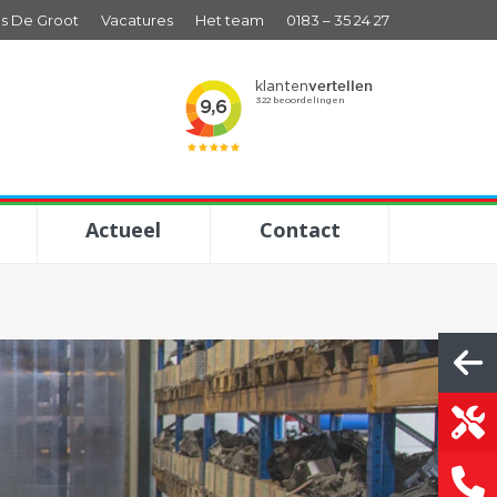
s De Groot
Vacatures
Het team
0183 – 35 24 27
Actueel
Contact