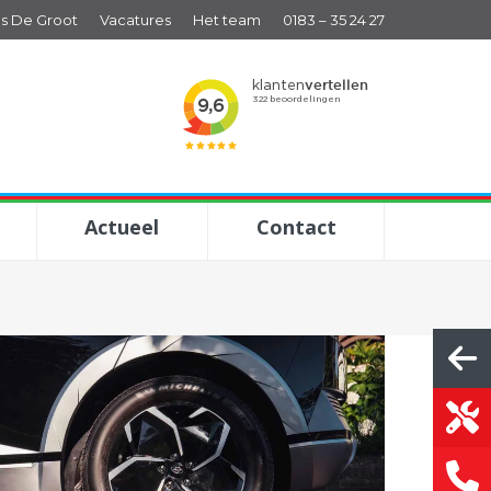
s De Groot
Vacatures
Het team
0183 – 35 24 27
Actueel
Contact